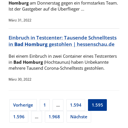
Homburg
am Donnerstag gegen ein formstarkes Team.
Ist der Gastgeber auf die Überflieger ...
März 31, 2022
Einbruch in Testcenter: Tausende Schnelltests
in
Bad Homburg
gestohlen | hessenschau.de
Bei einem Einbruch in zwei Container eines Testcenters
in
Bad Homburg
(Hochtaunus) haben Unbekannte
mehrere Tausend Corona-Schnelltests gestohlen.
März 30, 2022
Seitennummerierung
Vorherige
1
…
1.594
1.595
der
1.596
…
1.968
Nächste
Beiträge